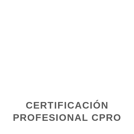
CONCRETO PROFESIONAL
CEMPRO
Nos enfocamos en brindar soluciones para satisfacer las
necesidades en concreto de nuestros clientes del sector
público y privado, ofreciéndoles servicios y productos de
excelente calidad que potencialicen el crecimiento de sus
proyectos e inversiones. Nuestro deseo es ayudar al
desarrollo de nuestra gente, clientes y región.
CERTIFICACIÓN
PROFESIONAL CPRO